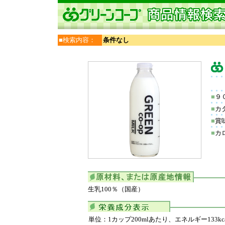
■検索内容：
条件なし
■
９
■
カ
■
賞
■
カロ
生乳100％（国産）
単位：1カップ200mlあたり、エネルギー133kca