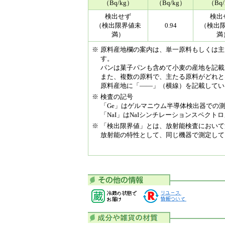
（Bq/kg）
（Bq/kg）
（Bq
検出せず
検出
（検出限界値未
0.94
（検出
満）
満
※
原料産地欄の案内は、単一原料もしくは主
す。
パンは菓子パンも含めて小麦の産地を記載
また、複数の原料で、主たる原料がどれと
原料産地に「――」（横線）を記載してい
※
検査の記号
「Ge」はゲルマニウム半導体検出器での
「NaI」はNaIシンチレーションスペク
※
「検出限界値」とは、放射能検査において
放射能の特性として、同じ機器で測定して