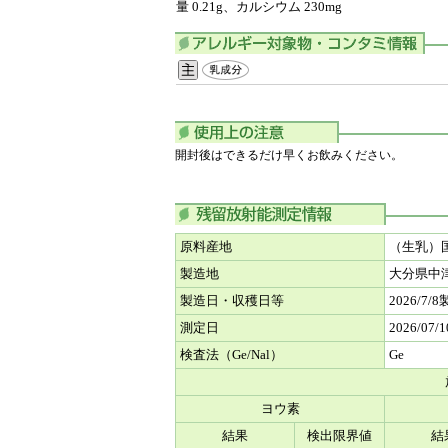
量 0.21g、カルシウム 230mg
開封後はできるだけ早くお飲みください。
原料産地
（生乳）
製造地
大分県中
製造日・収穫日等
2026/7/
測定日
2026/07/1
検査法（Ge/Nal）
Ge
ヨウ素
結果
検出限界値
結